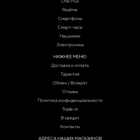
One Plus
и возраст.
Realme
Смартфоны
Купить Xiaomi Redmi Note 4 в СПб – это стать владельцем
недорого гаджета с хорошими техническими параметрами.
Смарт-часы
Смартфон порадует быстрым отпечатком пальцев, большим
Наушники
контрастными дисплеем, приятным внешним видом.
Электроника
Заказать модель Редми Ноут 4 по низкой цене можно прямо
НИЖНЕЕ МЕНЮ
сейчас в нашем интернет-магазине.
Доставка и оплата
Гарантия
Обмен / Возврат
Отзывы
Политика конфиденциальности
Trade-in
В кредит
Контакты
АДРЕСА НАШИХ МАГАЗИНОВ