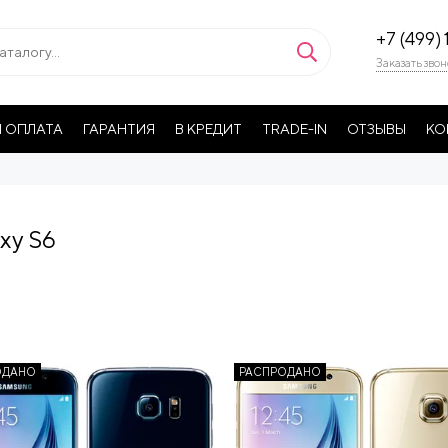
+7 (499) 
Заказать звон
 ОПЛАТА
ГАРАНТИЯ
В КРЕДИТ
TRADE-IN
ОТЗЫВЫ
КО
xy S6
ОДАНО
РАСПРОДАНО