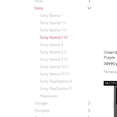
Asus
Sony
Sony Xperia 1
Sony Xperia 1 II
Sony Xperia 1 III
Sony Xperia 1 IV
Sony Xperia 5
Sony Xperia 5 II
Смартфо
Purple
Sony Xperia 5 III
74990 
Sony Xperia 10 II
Распрод
Sony Xperia 10 III
Sony PlayStation 4
РАСПР
Sony PlayStation 5
Наушники
Google
Doogee