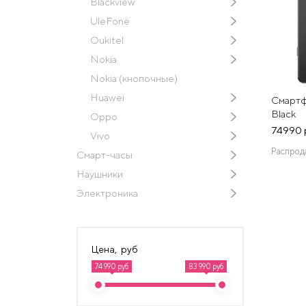
Blackview
UleFone
Oukitel
Nokia
Nokia (кнопочные)
Huawei
Смартфо
Black
Oppo
74990 
Vivo
Распрод
Смарт-часы
Наушники
Электроника
Цена, руб
74 990 руб
83 990 руб