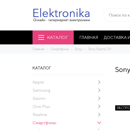
КАТАЛОГ
ГЛАВНАЯ
ДОСТАВКА И
Главная
Смартфоны
Sony
Sony Xperia 1 IV
Sony
КАТАЛОГ
Apple
Samsung
Xiaomi
One Plus
РАСПР
Realme
Смартфоны