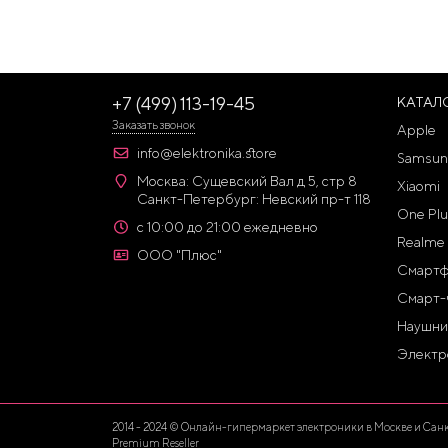
+7 (499) 113-19-45
КАТАЛ
Заказать звонок
Apple
info@elektronika.store
Samsun
Москва: Сущевский Вал д 5, стр 8
Xiaomi
Санкт-Петербург: Невский пр-т 118
One Plu
с 10:00 до 21:00 ежедневно
Realme
ООО "Плюс"
Смарт
Смарт-
Наушни
Электр
2014 - 2024 © Онлайн-гипермаркет электроники в Москве и Санкт-
Premium Reseller