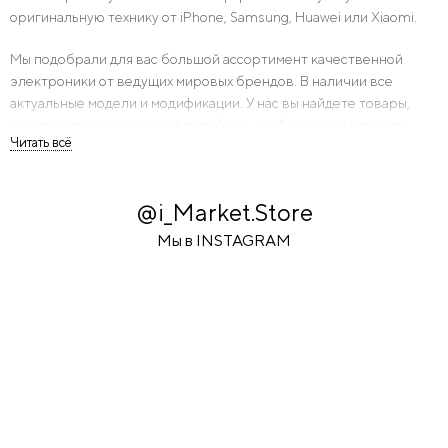
оригинальную технику от iPhone, Samsung, Huawei или Xiaomi.
Мы подобрали для вас большой ассортимент качественной
электроники от ведущих мировых брендов. В наличии все
актуальные модели и модификации. У нас вы найдете товары,
которые предназначены для работы, учебы, отдыха или игры.
Каждый сможет выбрать для себя подходящее по
функциональности и цене устройство.
@i_Market.Store
Предоставляем гарантию на 1 год, доставка по всей России,
самовывоз, оплата по карте, наличными, наложенным платежом
Мы в INSTAGRAM
или со счета юридического лица. На любой заказ свыше 1500
рублей поможем оформить кредит.
Ассортимент интернет-магазина «Elektronika.store»: от эконом
до премиум-класса.
Внушительный выбор качественной электроники по низкой
цене в СПб сложно найти в одном месте. На нашем сайте
представлена вся необходимая продукция для всей семьи,