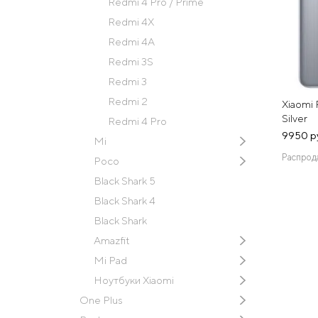
Redmi 4 Pro / Prime
Redmi 4X
Redmi 4A
Redmi 3S
Redmi 3
Redmi 2
Xiaomi
Silver
Redmi 4 Pro
9950 р
Mi
Распрод
Poco
Black Shark 5
Black Shark 4
Black Shark
Amazfit
Mi Pad
Ноутбуки Xiaomi
One Plus