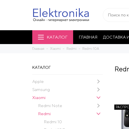
КАТАЛОГ
ГЛАВНАЯ
ДОСТАВКА И
Главная
Xiaomi
Redmi
Redmi 10A
Red
КАТАЛОГ
Apple
Samsung
Xiaomi
Redmi Note
РАСПР
Redmi
Redmi 10