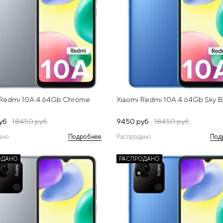
 Redmi 10A 4 64Gb Chrome
Xiaomi Redmi 10A 4 64Gb Sky B
уб
18450 руб
9450 руб
18450 руб
ано
Подробнее
Распродано
Под
ОДАНО
РАСПРОДАНО