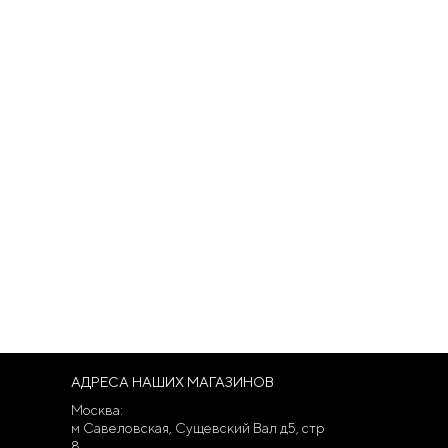
АДРЕСА НАШИХ МАГАЗИНОВ
Москва:
м Савеловская, Сущевский Вал д5, стр
8