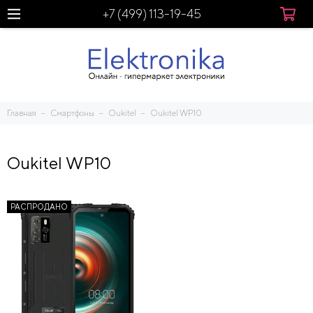
+7 (499) 113-19-45
Главная
Смартфоны
Oukitel
Oukitel WP10
Oukitel WP10
РАСПРОДАНО