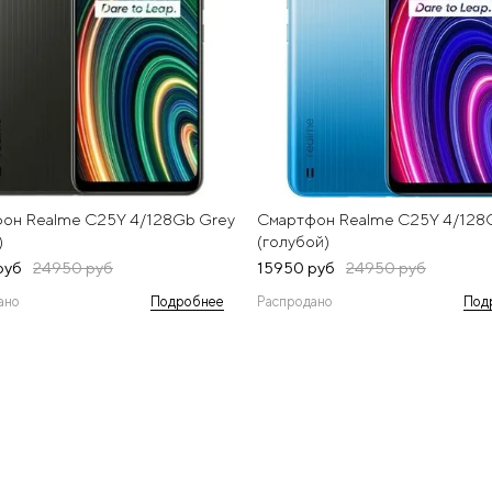
он Realme C25Y 4/128Gb Grey
Смартфон Realme C25Y 4/128
)
(голубой)
руб
24950 руб
15950 руб
24950 руб
ано
Подробнее
Распродано
Под