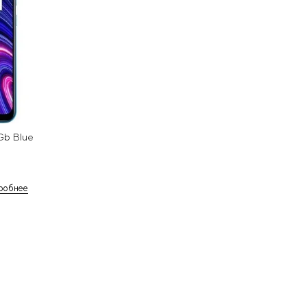
Gb Blue
робнее