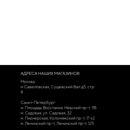
АДРЕСА НАШИХ МАГАЗИНОВ
Москва:
м Савеловская, Сущевский Вал д5, стр
8
Санкт-Петербург:
м. Площадь Восстания, Невский пр-т, 118
м. Садовая, ул. Садовая, 32
м. Пионерская, Коломяжский пр-т, 17 к2
м. Ленинский пр-т, Ленинский пр-т, 125