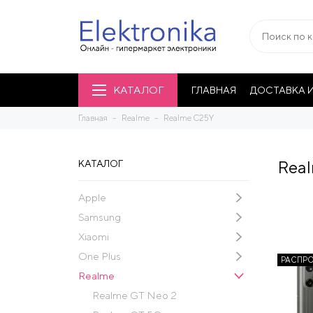
КАТАЛОГ
ГЛАВНАЯ
ДОСТАВКА И
Главная
Realme
Realme C25Y
Rea
КАТАЛОГ
Apple
Samsung
Xiaomi
One Plus
РАСПР
Realme
Realme GT Neo 2