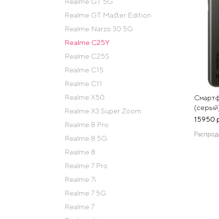
Realme GT 5G
Realme GT Master Edition
Realme Narzo 30 5G
Realme C25Y
Realme C25S
Realme C15
Realme C11
Realme X50
Смартф
(серый
Realme X3 Super Zoom
15950 
Realme 8 Pro
Распрод
Realme 8 5G
Realme 8
Realme 7 Pro
Realme 7i
Realme 7 5G
Realme 7