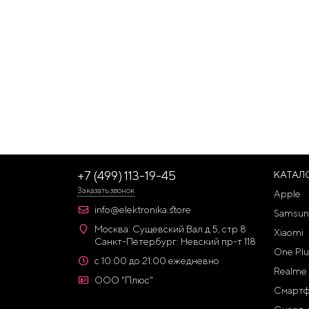
+7 (499) 113-19-45
КАТАЛ
Заказать звонок
Apple
info@elektronika.store
Samsun
Москва: Сущевский Вал д 5, стр 8
Xiaomi
Санкт-Петербург: Невский пр-т 118
One Plu
с 10:00 до 21:00 ежедневно
Realme
ООО "Плюс"
Смарт