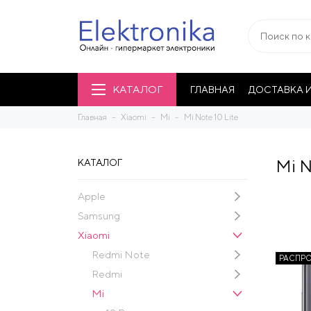
КАТАЛОГ
ГЛАВНАЯ
ДОСТАВКА И
Главная
Xiaomi
Mi
Mi Note 10 Lite
Mi N
КАТАЛОГ
Apple
Samsung
Xiaomi
Redmi Note
РАСПР
Redmi
Mi