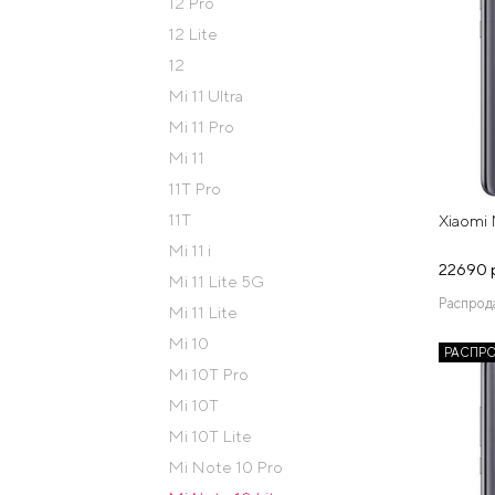
12 Pro
12 Lite
12
Mi 11 Ultra
Mi 11 Pro
Mi 11
11T Pro
11T
Xiaomi 
Mi 11 i
22690 
Mi 11 Lite 5G
Распрод
Mi 11 Lite
Mi 10
РАСПР
Mi 10T Pro
Mi 10T
Mi 10T Lite
Mi Note 10 Pro