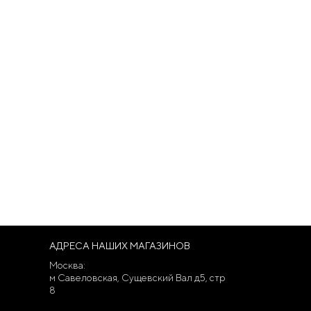
АДРЕСА НАШИХ МАГАЗИНОВ
Москва:
м Савеловская, Сущевский Вал д5, стр
8