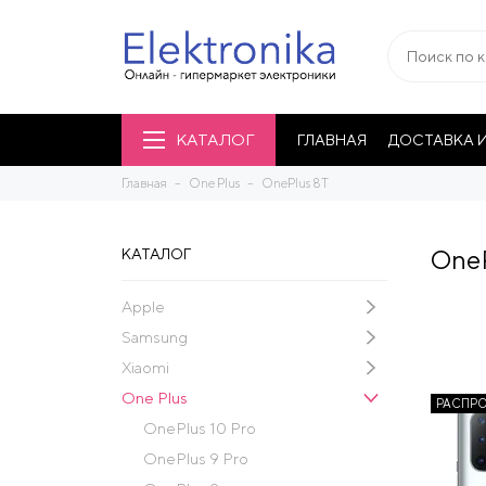
КАТАЛОГ
ГЛАВНАЯ
ДОСТАВКА И
Главная
One Plus
OnePlus 8T
OneP
КАТАЛОГ
Apple
Samsung
Xiaomi
One Plus
РАСПР
OnePlus 10 Pro
OnePlus 9 Pro