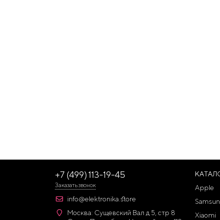
+7 (499) 113-19-45
КАТАЛ
Заказать звонок
Apple
info@elektronika.store
Samsun
Москва: Сущевский Вал д 5, стр 8
Xiaomi