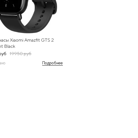
часы Xiaomi Amazfit GTS 2
t Black
руб
19950 руб
ано
Подробнее