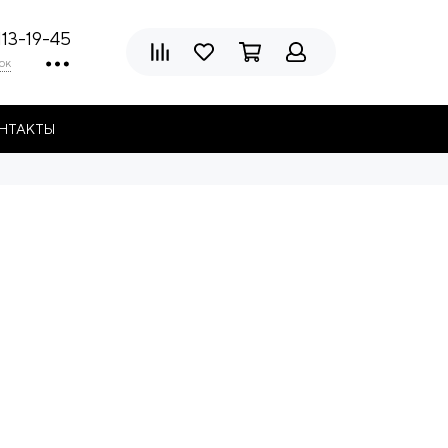
113-19-45
ок
НТАКТЫ