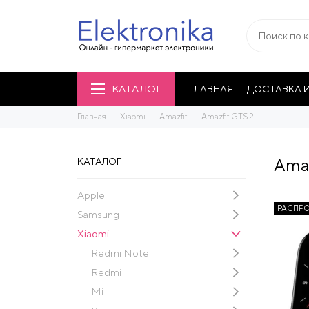
КАТАЛОГ
ГЛАВНАЯ
ДОСТАВКА И
Главная
Xiaomi
Amazfit
Amazfit GTS 2
Amaz
КАТАЛОГ
Apple
РАСПР
Samsung
Xiaomi
Redmi Note
Redmi
Mi