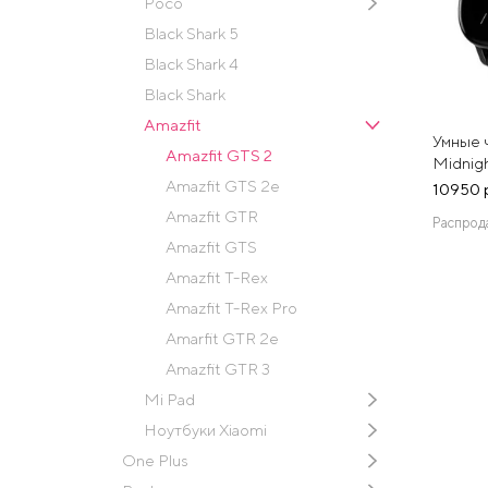
Poco
Black Shark 5
Black Shark 4
Black Shark
Amazfit
Умные 
Amazfit GTS 2
Midnigh
Amazfit GTS 2e
10950 
Amazfit GTR
Распрод
Amazfit GTS
Amazfit T-Rex
Amazfit T-Rex Pro
Amarfit GTR 2e
Amazfit GTR 3
Mi Pad
Ноутбуки Xiaomi
One Plus