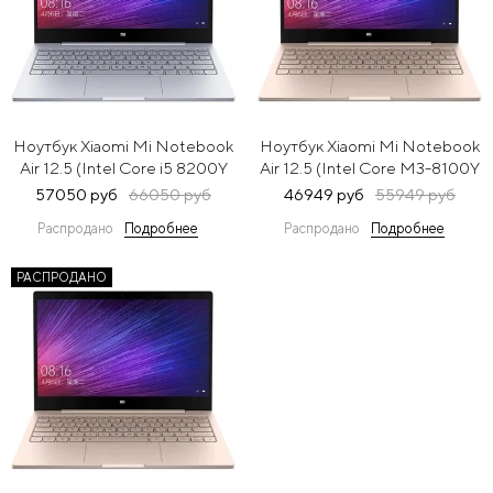
Ноутбук Xiaomi Mi Notebook
Ноутбук Xiaomi Mi Notebook
Air 12.5 (Intel Core i5 8200Y
Air 12.5 (Intel Core M3-8100Y
1300
1100
57050 руб
66050 руб
46949 руб
55949 руб
MHz/12.5/1920x1080/4GB/256GB
MHz/12.5/1920x1080/4GB/1
Распродано
Подробнее
Распродано
Подробнее
SSD/DVD нет/Intel UHD
SSD/DVD нет/Intel UHD
Graphics 615/Wi-
Graphics 615/Wi-
Fi/Bluetooth/Windows 10
Fi/Bluetooth/Windows 10
РАСПРОДАНО
Home) Silver JYU4138CN
Home) Gold JYU4115CN