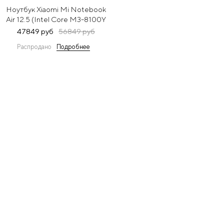
Ноутбук Xiaomi Mi Notebook
Air 12.5 (Intel Core M3-8100Y
1100
47849 руб
56849 руб
MHz/12.5/1920x1080/4GB/256GB
Распродано
Подробнее
SSD/DVD нет/Intel UHD
Graphics 615/Wi-
Fi/Bluetooth/Windows 10
Home) Gold JYU4172CN