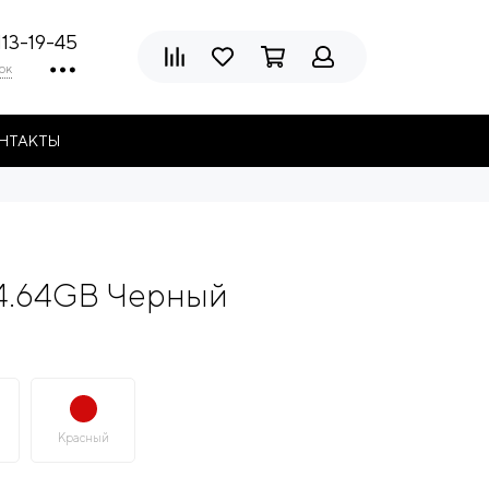
113-19-45
ок
НТАКТЫ
 4.64GB Черный
Красный