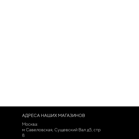
АДРЕСА НАШИХ МАГАЗИНОВ
Москва:
м Савеловская, Сущевский Вал д5, стр
8