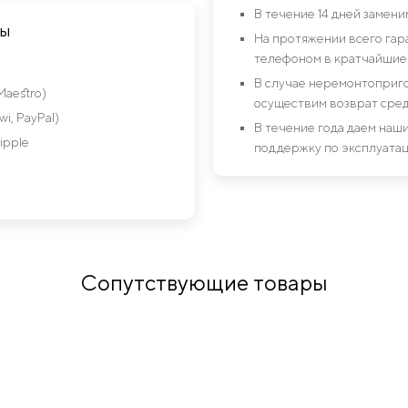
В течение 14 дней замен
ты
На протяжении всего гар
телефоном в кратчайшие 
В случае неремонтоприго
Maestro)
осуществим возврат сред
i, PayPal)
В течение года даем на
ipple
поддержку по эксплуатац
Сопутствующие товары