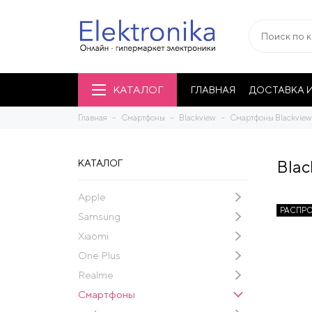
КАТАЛОГ
ГЛАВНАЯ
ДОСТАВКА И
Главная
Смартфоны
Blackview
Смартфоны Blackview
Blac
КАТАЛОГ
Apple
РАСПР
Samsung
Xiaomi
One Plus
Realme
Смартфоны