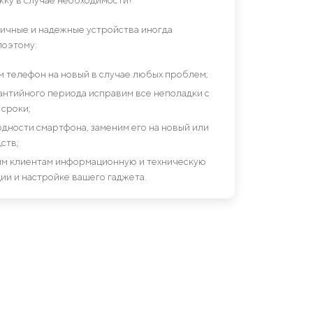
гичные и надежные устройства иногда
поэтому:
им телефон на новый в случае любых проблем;
антийного периода исправим все неполадки с
сроки;
дности смартфона, заменим его на новый или
ств;
шим клиентам информационную и техническую
ии и настройке вашего гаджета.