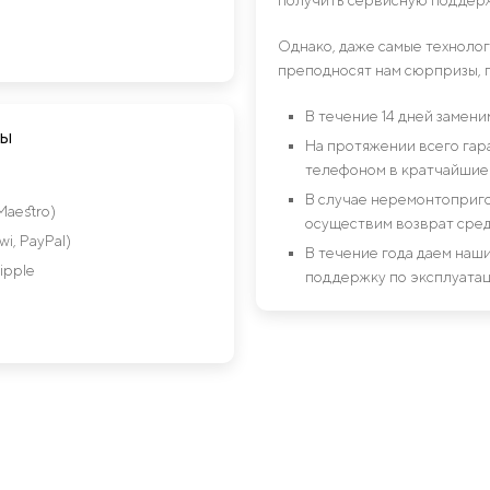
Однако, даже самые техноло
преподносят нам сюрпризы, 
В течение 14 дней замен
ты
На протяжении всего гар
телефоном в кратчайшие 
В случае неремонтоприго
Maestro)
осуществим возврат сред
i, PayPal)
В течение года даем на
ipple
поддержку по эксплуатац