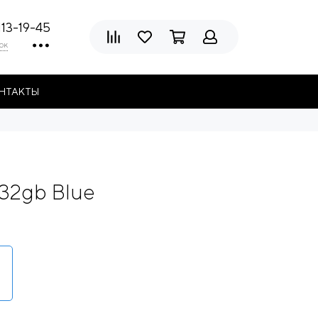
113-19-45
ок
НТАКТЫ
 32gb Blue