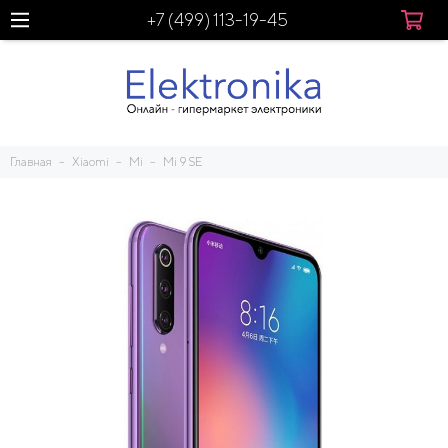
+7 (499) 113-19-45
Главная
Xiaomi
Mi
Mi 9 SE