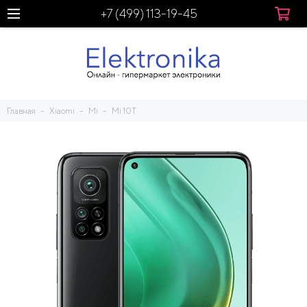
+7 (499) 113-19-45
Главная
Xiaomi
Mi
Mi 10T