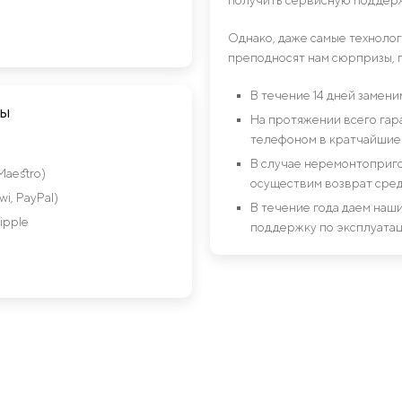
Однако, даже самые техноло
преподносят нам сюрпризы, 
В течение 14 дней замен
ты
На протяжении всего гар
телефоном в кратчайшие 
В случае неремонтоприго
Maestro)
осуществим возврат сред
i, PayPal)
В течение года даем на
ipple
поддержку по эксплуатац