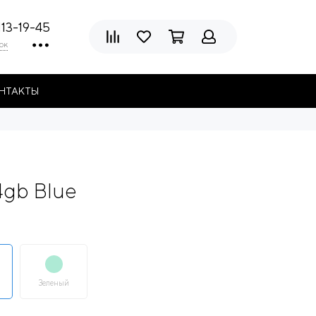
113-19-45
ок
НТАКТЫ
4gb Blue
Зеленый