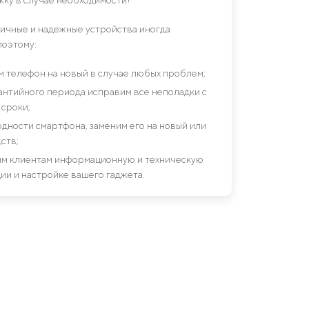
гичные и надежные устройства иногда
поэтому:
им телефон на новый в случае любых проблем;
антийного периода исправим все неполадки с
сроки;
дности смартфона, заменим его на новый или
ств;
шим клиентам информационную и техническую
ии и настройке вашего гаджета.