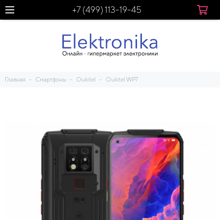
+7 (499) 113-19-45
Главная
Смартфоны
Oukitel
Oukitel WP7