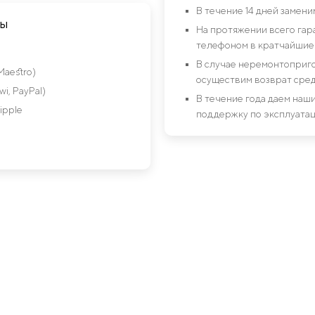
В течение 14 дней замен
ты
На протяжении всего гар
телефоном в кратчайшие 
В случае неремонтоприго
Maestro)
осуществим возврат сред
i, PayPal)
В течение года даем на
ipple
поддержку по эксплуатац