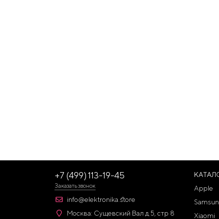
+7 (499) 113-19-45
КАТАЛ
Заказать звонок
Apple
info@elektronika.store
Samsun
Москва: Сущевский Вал д 5, стр 8
Xiaomi