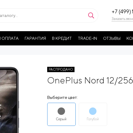
+7 (499) 
Заказать звон
 ОПЛАТА
ГАРАНТИЯ
В КРЕДИТ
TRADE-IN
ОТЗЫВЫ
КО
РАСПРОДАНО
OnePlus Nord 12/25
Выберите цвет:
Серый
Голубой