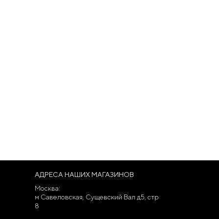
АДРЕСА НАШИХ МАГАЗИНОВ
Москва:
м Савеловская, Сущевский Вал д5, стр
8