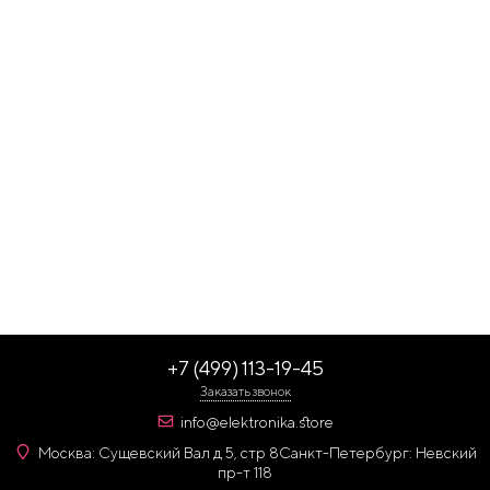
+7 (499) 113-19-45
Заказать звонок
info@elektronika.store
Москва: Сущевский Вал д 5, стр 8
Санкт-Петербург: Невский
пр-т 118