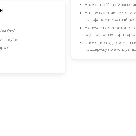
В течение 14 дней замен
ты
На протяжении всего гар
телефоном в кратчайшие 
В случае неремонтоприго
Maestro)
осуществим возврат сред
i, PayPal)
В течение года даем на
ipple
поддержку по эксплуатац