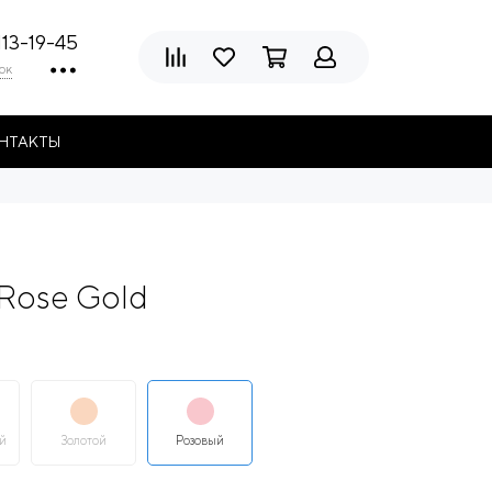
113-19-45
ок
НТАКТЫ
 Rose Gold
й
Золотой
Розовый