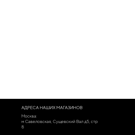
АДРЕСА НАШИХ МАГАЗИНОВ
Москва:
м Савеловская, Сущевский Вал д5, стр
8