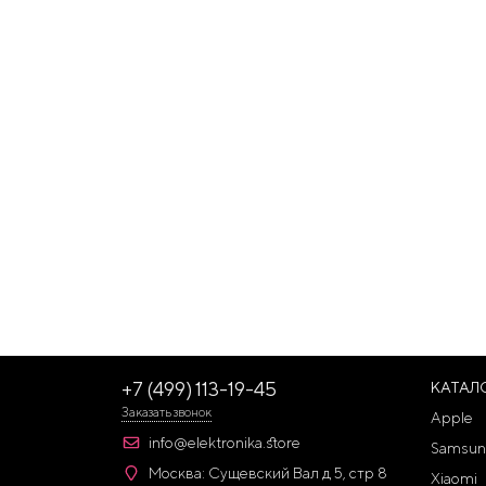
+7 (499) 113-19-45
КАТАЛ
Заказать звонок
Apple
info@elektronika.store
Samsun
Москва: Сущевский Вал д 5, стр 8
Xiaomi