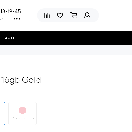
113-19-45
ок
НТАКТЫ
 16gb Gold
Розовое золото