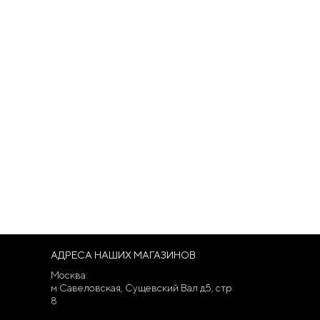
АДРЕСА НАШИХ МАГАЗИНОВ
Москва:
м Савеловская, Сущевский Вал д5, стр
8