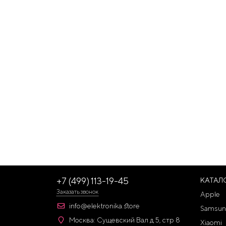
+7 (499) 113-19-45
КАТАЛ
Заказать звонок
Apple
info@elektronika.store
Samsun
Москва: Сущевский Вал д 5, стр 8
Xiaomi