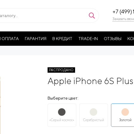
+7 (499) 
Заказать звон
 ОПЛАТА
ГАРАНТИЯ
В КРЕДИТ
TRADE-IN
ОТЗЫВЫ
КО
РАСПРОДАНО
Apple iPhone 6S Plus
Выберите цвет:
«Серый космос»
Серебристый
Золотой