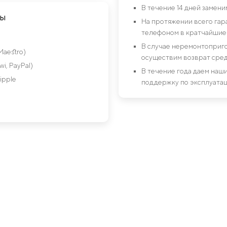
В течение 14 дней замен
ты
На протяжении всего гар
телефоном в кратчайшие 
В случае неремонтоприго
Maestro)
осуществим возврат сред
i, PayPal)
В течение года даем на
ipple
поддержку по эксплуатац