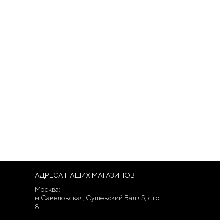
АДРЕСА НАШИХ МАГАЗИНОВ
Москва:
м Савеловская, Сущевский Вал д5, стр
8