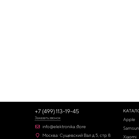
+7 (499) 113-19-45
КАТАЛ
Заказать звонок
Apple
info@elektronika.store
Samsun
Москва: Сущевский Вал д 5, стр 8
Xiaomi