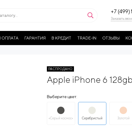
+7 (499) 
Заказать звон
 ОПЛАТА
ГАРАНТИЯ
В КРЕДИТ
TRADE-IN
ОТЗЫВЫ
КО
РАСПРОДАНО
Apple iPhone 6 128gb 
Выберите цвет:
«Серый космос»
Серебристый
Золотой