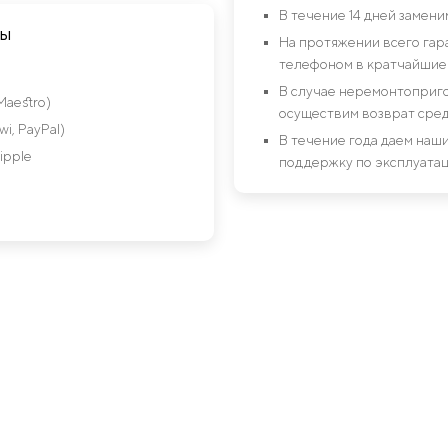
В течение 14 дней замен
ты
На протяжении всего гар
телефоном в кратчайшие 
В случае неремонтоприго
Maestro)
осуществим возврат сред
i, PayPal)
В течение года даем на
ipple
поддержку по эксплуатац