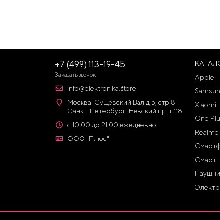
+7 (499) 113-19-45
КАТАЛ
Заказать звонок
Apple
info@elektronika.store
Samsun
Москва: Сущевский Вал д 5, стр 8
Xiaomi
Санкт-Петербург: Невский пр-т 118
One Plu
с 10:00 до 21:00 ежедневно
Realme
ООО "Плюс"
Смарт
Смарт-
Наушни
Электр