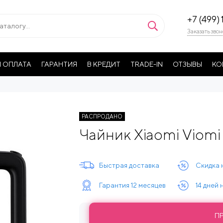
+7 (499) 
Заказать звон
 ОПЛАТА
ГАРАНТИЯ
В КРЕДИТ
TRADE-IN
ОТЗЫВЫ
КО
РАСПРОДАНО
Чайник Xiaomi Viomi 
Быстрая доставка
Скидка 
Гарантия 12 месяцев
14 дней
П