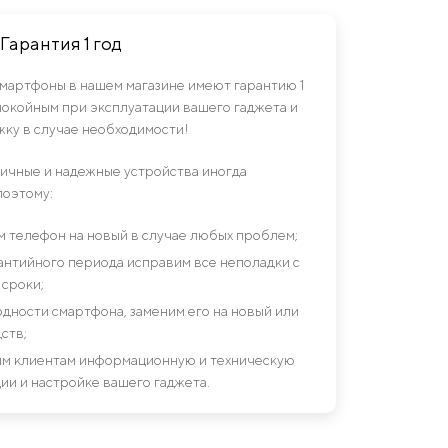
Гарантия 1 год
смартфоны в нашем магазине имеют гарантию 1
спокойным при эксплуатации вашего гаджета и
ку в случае необходимости!
гичные и надежные устройства иногда
поэтому:
им телефон на новый в случае любых проблем;
антийного периода исправим все неполадки с
сроки;
дности смартфона, заменим его на новый или
ств;
шим клиентам информационную и техническую
ии и настройке вашего гаджета.