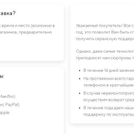
тавка?
с время и место (возможно в
Уважаемый покупатель! Все 
магазинов, предварительно
год, это позволит Вам быть 
получить сервисную поддерж
Однако, даже самые техноло
преподносят нам сюрпризы, 
В течение 14 дней замен
ты
На протяжении всего гар
телефоном в кратчайшие 
В случае неремонтоприго
Maestro)
осуществим возврат сред
i, PayPal)
В течение года даем на
ipple
поддержку по эксплуатац